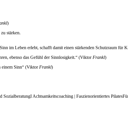
ankl
)
 zu stärken.
Sinn im Leben erlebt, schafft damit einen stärkenden Schutzraum für K
hren, ebenso das Gefühl der Sinnlosigkeit.“ (Viktor
Frankl
)
ch einem Sinn“ (Viktor
Frankl
)
 SozialberatungI Achtsamkeitscoaching | Faszienorientiertes PilatesFü