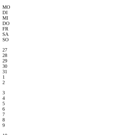
MO
DI
MI
DO
FR
SA
SO
27
28
29
30
31
1
2
3
4
5
6
7
8
9